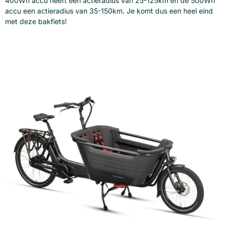
400Wh accu heeft een actieradius van 25-125km en de 500Wh
accu een actieradius van 35-150km. Je komt dus een heel eind
met deze bakfiets!