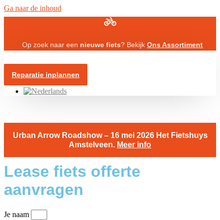
Ga naar de inhoud
Op zoek naar een
nieuwe fiets
? Bekijk
Ons Assortiment
Reparatie inplannen
Urban Arrow Roadshow – 16 mei 2026 Het Fietshuys
Amstelveen.
Meer info
Lease fiets offerte
aanvragen
Je naam