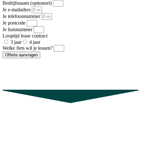
Bedrijfsnaam (optioneel)
Je e-mailadres
Je telefoonnummer
Je postcode
Je huisnummer
Looptijd lease contract
3 jaar
4 jaar
Welke fiets wil je leasen?
Offerte aanvragen
Op zoek naar een fietsenmaker in
Abcoude, Amstelveen of Weesp?