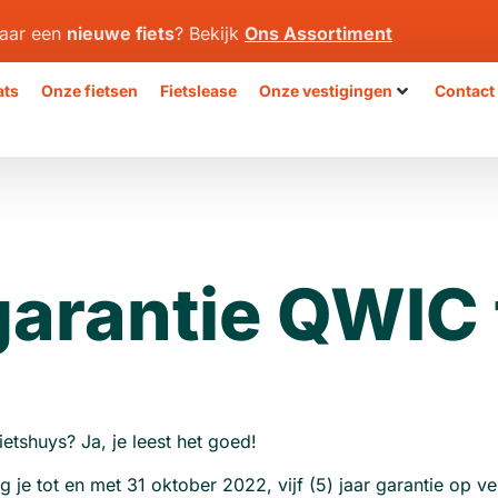
aar een
nieuwe fiets
? Bekijk
Ons Assortiment
ats
Onze fietsen
Fietslease
Onze vestigingen
Contact
 garantie QWIC 
etshuys? Ja, je leest het goed!
g je tot en met 31 oktober 2022, vijf (5) jaar garantie op 