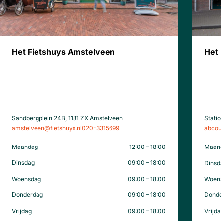
Het Fietshuys Amstelveen
Het
Sandbergplein 24B, 1181 ZX Amstelveen
Stati
amstelveen@fietshuys.nl
020-3315699
abcou
Maandag
12:00 – 18:00
Maan
Dinsdag
09:00 – 18:00
Dinsd
Woensdag
09:00 – 18:00
Woen
Donderdag
09:00 – 18:00
Dond
Vrijdag
09:00 – 18:00
Vrijd