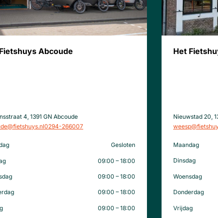
Het Fietsh
 Fietshuys Abcoude
Nieuwstad 20, 
onsstraat 4, 1391 GN Abcoude
weesp@fietshuy
de@fietshuys.nl
0294-266007
Maandag
dag
Gesloten
Dinsdag
ag
09:00 – 18:00
Woensdag
sdag
09:00 – 18:00
Donderdag
erdag
09:00 – 18:00
Vrijdag
ag
09:00 – 18:00