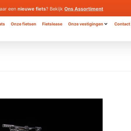
aar een
nieuwe fiets
? Bekijk
Ons Assortiment
ats
Onze fietsen
Fietslease
Onze vestigingen
Contact