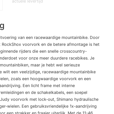
actuele levertijd
ng
uitvoering van een racewaardige mountainbike. Door
ht RockShox voorvork en de betere afmontage is het
ginnende rijders die een snelle crosscountry-
t onderdoet voor onze meer duurdere racebikes. Je
mountainbiken, maar je hebt wel serieuze
Je wilt een veelzijdige, racewaardige mountainbike
delen, zoals een hoogwaardige voorvork en een
aandrijving. Een licht frame met interne
remleidingen en de schakelkabels, een soepel
udy voorvork met lock-out, Shimano hydraulische
er-wielen. Een gebruiksvriendelijke 1x-aandrijving
or een strakker en fraaier uiterlijk. Met de 11-46