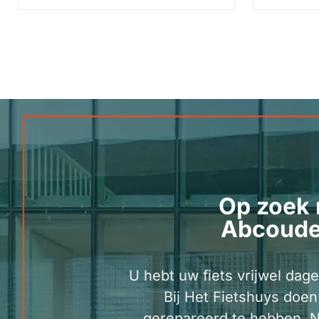
Op zoek 
Abcoude
U hebt uw fiets vrijwel dage
Bij Het Fietshuys doen
gerepareerd te hebben. N