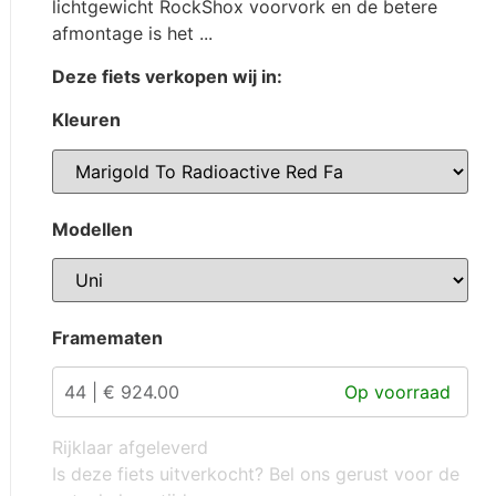
lichtgewicht RockShox voorvork en de betere
afmontage is het ...
Deze fiets verkopen wij in:
Kleuren
Modellen
Framematen
44 | € 924.00
Rijklaar afgeleverd
Is deze fiets uitverkocht? Bel ons gerust voor de