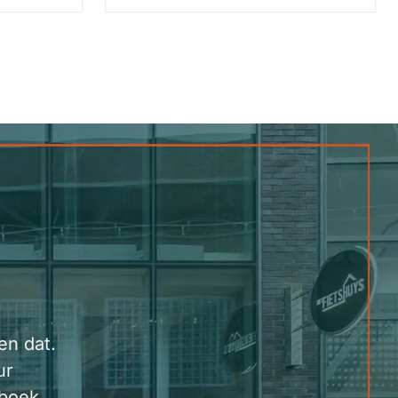
en dat.
ur
 boek