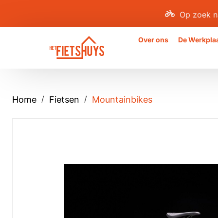
Op zoek n
Over ons
De Werkpla
/
/
Home
Fietsen
Mountainbikes