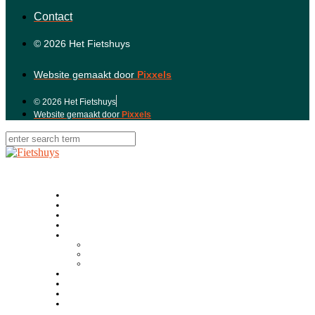
Contact
© 2026 Het Fietshuys
Website gemaakt door
Pixxels
© 2026 Het Fietshuys
Website gemaakt door
Pixxels
Home
Over ons
De Werkplaats
Onze Fietsen
Onze vestigingen
Fietshuys Abcoude
Fietshuys Amstelveen
Fietshuys Weesp
Fietslease
Vacatures
Contact
Reparatie inplannen