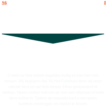
S6
Op zoek naar een fietsenmaker in
Abcoude, Amstelveen of Weesp?
U hebt uw fiets vrijwel dagelijks nodig en kan hem niet
missen. Wij begrijpen dat. Bij Het Fietshuys doen wij onze
uiterste best om uw fiets binnen 24uur gerepareerd te
hebben. Neem contact met ons op voor een afspraak of boek
deze online in. Tijdens de reparatie kunt u een gratis
leenfiets meekrijgen om mobiel te blijven.