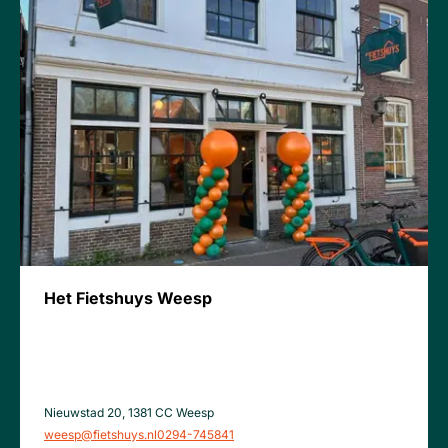
Het Fietshuys Weesp
Nieuwstad 20, 1381 CC Weesp
weesp@fietshuys.nl
0294-745841