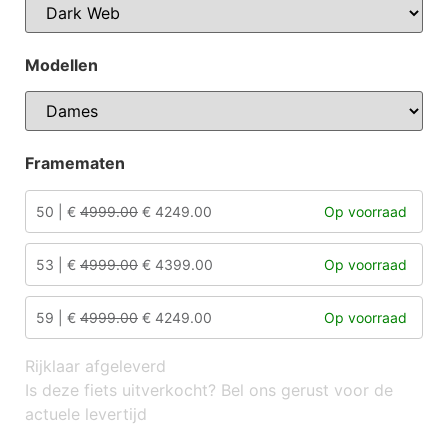
Modellen
Framematen
50 | €
4999.00
€ 4249.00
53 | €
4999.00
€ 4399.00
59 | €
4999.00
€ 4249.00
Rijklaar afgeleverd
Is deze fiets uitverkocht? Bel ons gerust voor de
actuele levertijd