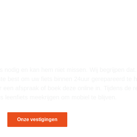
naar een fietsenmaker in
, Amstelveen of Weesp?
jks nodig en kan hem niet missen. Wij begrijpen dat.
ste best om uw fiets binnen 24uur gerepareerd te 
een afspraak of boek deze online in. Tijdens de r
is leenfiets meekrijgen om mobiel te blijven.
Onze vestigingen