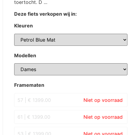
toertocht. D ...
Deze fiets verkopen wij in:
Kleuren
Modellen
Framematen
57 | € 1399.00
61 | € 1399.00
53 | € 1399.00