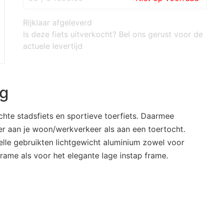
Rijklaar afgeleverd
Is deze fiets uitverkocht? Bel ons gerust voor de
actuele levertijd
ng
ichte stadsfiets en sportieve toerfiets. Daarmee
ier aan je woon/werkverkeer als aan een toertocht.
lle gebruikten lichtgewicht aluminium zowel voor
frame als voor het elegante lage instap frame.