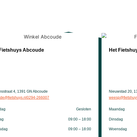
Fietshuys Abcoude
Het Fietsh
onsstraat 4, 1391 GN Abcoude
Nieuwstad 20, 
de@fietshuys.nl
0294-266007
weesp@fietshuys
dag
Gesloten
Maandag
ag
09:00 – 18:00
Dinsdag
sdag
09:00 – 18:00
Woensdag