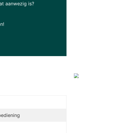
at aanwezig is?
n!
bediening