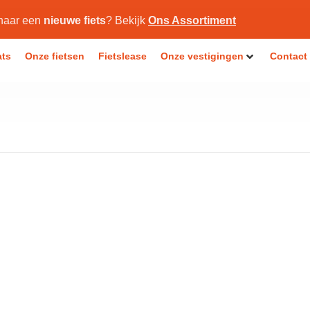
naar een
nieuwe fiets
? Bekijk
Ons Assortiment
ats
Onze fietsen
Fietslease
Onze vestigingen
Contact