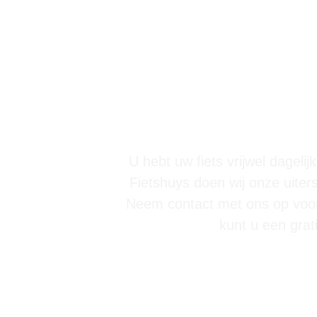
Op zoek 
Abcoude
U hebt uw fiets vrijwel dageli
Fietshuys doen wij onze uiter
Neem contact met ons op voor 
kunt u een grat