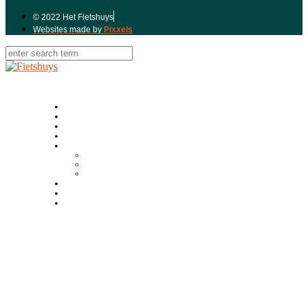
© 2022 Het Fietshuys
Websites made by
Pixxels
Home
About Us
The Workplace
Our bikes
Our locations
Fietshuys Abcoude
Fietshuys Amstelveen
Fietshuys Weesp
Vacancies
Contact
Schedule a repair