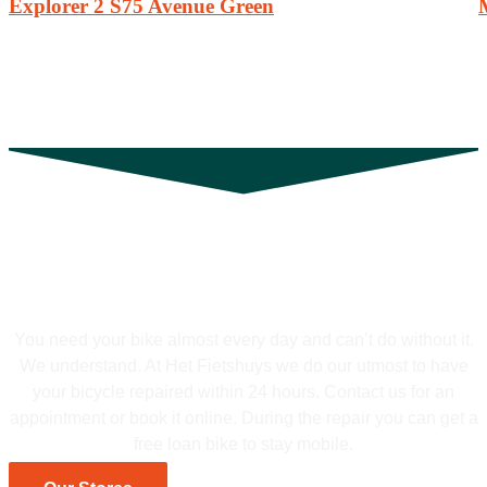
Explorer 2 S75 Avenue Green
Looking for a bicycle repair shop in
Abcoude, Amstelveen, or Weesp?
You need your bike almost every day and can’t do without it.
We understand. At Het Fietshuys we do our utmost to have
your bicycle repaired within 24 hours. Contact us for an
appointment or book it online. During the repair you can get a
free loan bike to stay mobile.