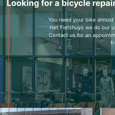
Looking for a bicycle rep
You need your bike almost 
Het Fietshuys we do our ut
Contact us for an appointme
f