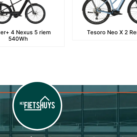
ro Neo X 2 Remixte
District+ 1 Lows