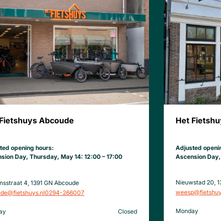
Het Fietsh
 Fietshuys Abcoude
Adjusted openi
ted opening hours:
Ascension Day, 
sion Day, Thursday, May 14: 12:00 – 17:00
Nieuwstad 20, 
onsstraat 4, 1391 GN Abcoude
weesp@fietshuy
de@fietshuys.nl
0294-266007
Monday
ay
Closed