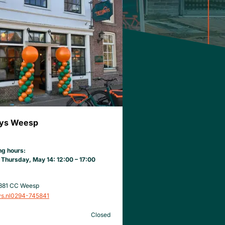
uys Weesp
ng hours:
Thursday, May 14: 12:00 – 17:00
1381 CC Weesp
s.nl
0294-745841
Closed