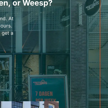
een, or Weesp?
nd. At
hours.
 get a