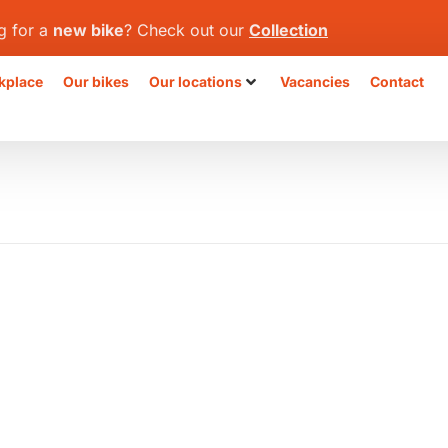
g for a
new bike
? Check out our
Collection
kplace
Our bikes
Our locations
Vacancies
Contact