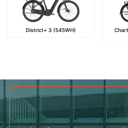
Charter+ 4 Nexus 5 riem
Teso
540Wh