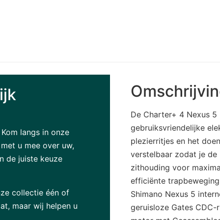
Omschrijvi
ijk
De Charter+ 4 Nexus 5
gebruiksvriendelijke el
? Kom langs in onze
plezierritjes en het do
g met u mee over uw,
verstelbaar zodat je de
 de juiste keuze
zithouding voor maxima
efficiënte trapbeweging
ze collectie één of
Shimano Nexus 5 intern
at, maar wij helpen u
geruisloze Gates CDC-r