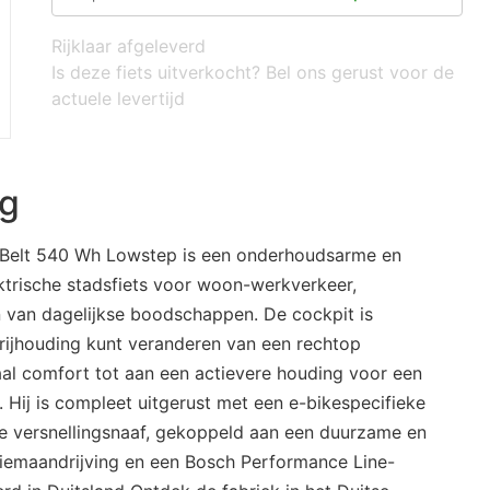
Rijklaar afgeleverd
Is deze fiets uitverkocht? Bel ons gerust voor de
actuele levertijd
ng
 Belt 540 Wh Lowstep is een onderhoudsarme en
ektrische stadsfiets voor woon-werkverkeer,
en van dagelijkse boodschappen. De cockpit is
 rijhouding kunt veranderen van een rechtop
al comfort tot aan een actievere houding voor een
. Hij is compleet uitgerust met een e-bikespecifieke
e versnellingsnaaf, gekoppeld aan een duurzame en
iemaandrijving en een Bosch Performance Line-