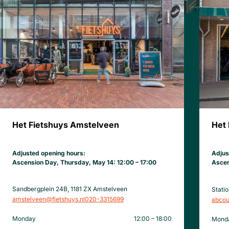
Het Fietshuys Amstelveen
Het
Adjusted opening hours:
Adjus
Ascension Day, Thursday, May 14: 12:00 – 17:00
Ascen
Sandbergplein 24B, 1181 ZX Amstelveen
Stati
amstelveen@fietshuys.nl
020-3315699
abcou
Monday
12:00 – 18:00
Mond