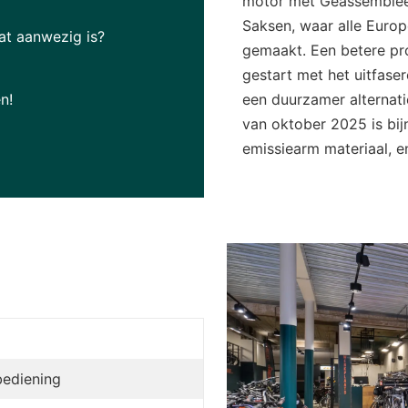
motor met Geassembleer
Saksen, waar alle Europ
at aanwezig is?
gemaakt. Een betere pr
gestart met het uitfase
n!
een duurzamer alternati
van oktober 2025 is bij
emissiearm materiaal, e
bediening